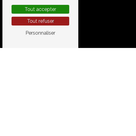
Tout accepter
Tout refuser
Personnaliser
CONT
GARAGE 
520 Chemi
34400 Lune
04 67 83 
garage.a