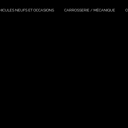
HICULES NEUFS ET OCCASIONS
CARROSSERIE / MÉCANIQUE
C