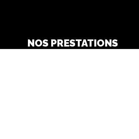
NOS PRESTATIONS
pneus
garage automobile
Garage Opel
révision et vidange
agents opel
s
Véhicule occasion
véhicule Opel neuf
reparation carrosserie
peinture carrosserie
véhicule utilitaire
mécanique automobile