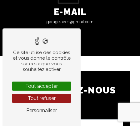
E-MAIL
garage.aires@gmail.com
Ce site utilise des cookies
et vous donne le contrôle
sur ceux que vous
souhaitez activer
Tout accepter
CONTACTEZ-NOUS
Tout refuser
Personnaliser