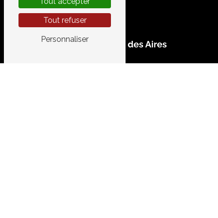
Tout accepter
Tout refuser
Personnaliser
CONTACTEZ-NOUS
GARAGE DES AIRES
520 Chemin de le Vidourlenque
34400 Lunel
04 67 83 10 44
garage.aires@gmail.com
PLAN DU SITE