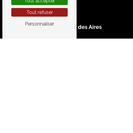
Tout accepter
Tout refuser
Personnaliser
CONTACTEZ-NOUS
GARAGE DES AIRES
520 Chemin de le Vidourlenque
34400 Lunel
04 67 83 10 44
garage.aires@gmail.com
PLAN DU SITE