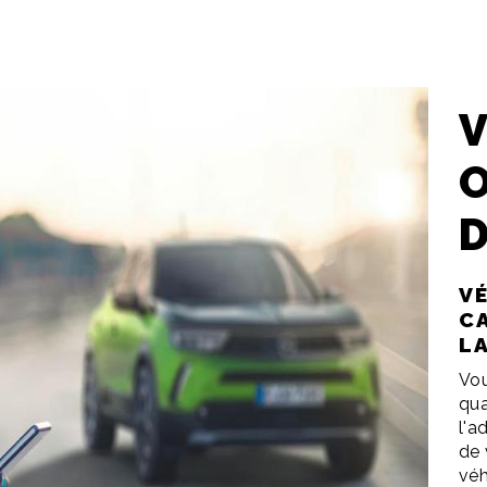
D
V
CA
L
Vou
qua
l'a
de 
véh