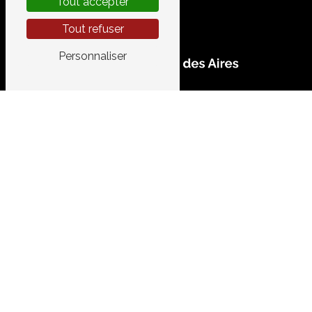
Tout accepter
Tout refuser
Personnaliser
CONTACTEZ-NOUS
GARAGE DES AIRES
520 Chemin de le Vidourlenque
34400 Lunel
04 67 83 10 44
garage.aires@gmail.com
PLAN DU SITE