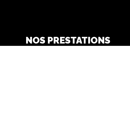
NOS PRESTATIONS
pneus
garage automobile
Garage Opel
révision et vidange
agents opel
s
Véhicule occasion
véhicule Opel neuf
reparation carrosserie
peinture carrosserie
véhicule utilitaire
mécanique automobile