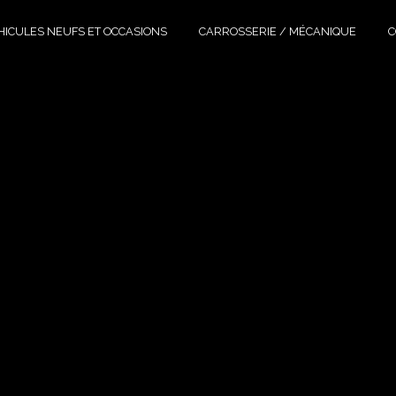
HICULES NEUFS ET OCCASIONS
CARROSSERIE / MÉCANIQUE
C