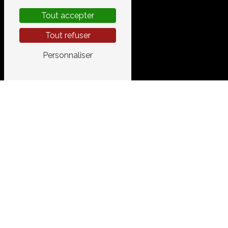
Tout accepter
Tout refuser
Personnaliser
CONT
GARAGE 
520 Chemi
34400 Lune
04 67 83 
garage.a