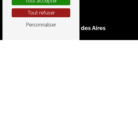
Tout accepter
Tout refuser
Personnaliser
CONTACTEZ-NOUS
GARAGE DES AIRES
520 Chemin de le Vidourlenque
34400 Lunel
04 67 83 10 44
garage.aires@gmail.com
PLAN DU SITE