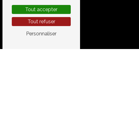
Tout accepter
Tout refuser
Personnaliser
CONT
GARAGE 
520 Chemi
34400 Lune
04 67 83 
garage.a