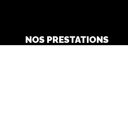
NOS PRESTATIONS
pneus
garage automobile
Garage Opel
révision et vidange
agents opel
s
Véhicule occasion
véhicule Opel neuf
reparation carrosserie
peinture carrosserie
véhicule utilitaire
mécanique automobile