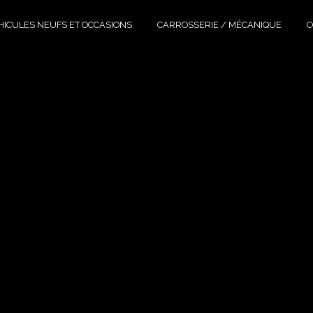
HICULES NEUFS ET OCCASIONS
CARROSSERIE / MÉCANIQUE
C