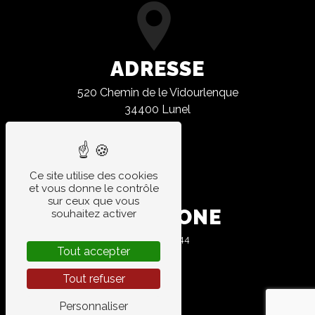
ADRESSE
520 Chemin de le Vidourlenque
34400 Lunel
Ce site utilise des cookies
et vous donne le contrôle
sur ceux que vous
TÉLÉPHONE
souhaitez activer
04 67 83 10 44
Tout accepter
Tout refuser
Personnaliser