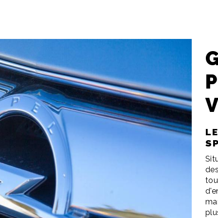
P
LE
S
Sit
des
tou
d'e
mar
plu