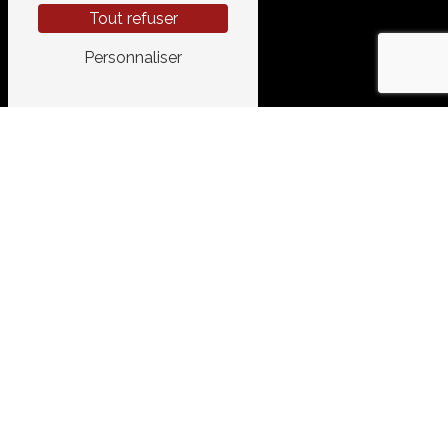
Tout refuser
Personnaliser
E-MAIL
garage.aires@gmail.com
CONTACTEZ-NOUS