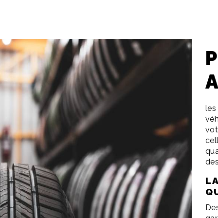
P
les
véh
vot
cel
qua
des
L
Q
Des