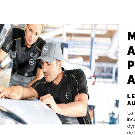
P
L
A
La 
inc
dyn
de 