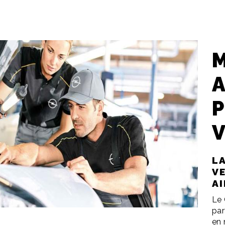
P
L
V
A
Le 
par
en 